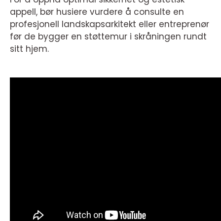
appell, bør husiere vurdere å consulte en
profesjonell landskapsarkitekt eller entreprenør
før de bygger en støttemur i skråningen rundt
sitt hjem.