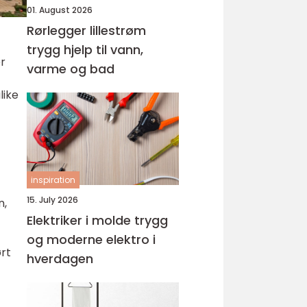
01. August 2026
Rørlegger lillestrøm
trygg hjelp til vann,
er
varme og bad
like
inspiration
15. July 2026
n,
Elektriker i molde trygg
og moderne elektro i
ørt
hverdagen