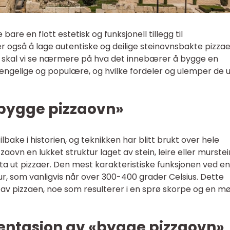
bare en flott estetisk og funksjonell tillegg til
r også å lage autentiske og deilige steinovnsbakte pizza
en skal vi se nærmere på hva det innebærer å bygge en
gjengelige og populære, og hvilke fordeler og ulemper de u
«bygge pizzaovn»
lbake i historien, og teknikken har blitt brukt over hele
zaovn en lukket struktur laget av stein, leire eller murstei
ta ut pizzaer. Den mest karakteristiske funksjonen ved en
, som vanligvis når over 300-400 grader Celsius. Dette
g av pizzaen, noe som resulterer i en sprø skorpe og en m
ntasjon av «bygge pizzaovn»