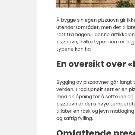
Å bygge sin egen pizzaovn gir ikke 
utendørsområdet, men det tillate
rett fra hagen. I denne artikkel
pizzaovn, hvilke typer som er til
typene kan ha.
En oversikt over 
Bygging av pizzaovner går langt ti
verden. Tradisjonelt sett er en piz
med en åpning for å sette inn og 
pizzaovn er dens høye temperatur
tillater en rask og jevn matlagin
og saftig fylling.
Omfattende prese