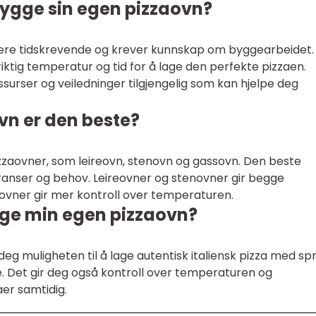
bygge sin egen pizzaovn?
ære tidskrevende og krever kunnskap om byggearbeidet.
 riktig temperatur og tid for å lage den perfekte pizzaen.
ssurser og veiledninger tilgjengelig som kan hjelpe deg
vn er den beste?
pizzaovner, som leireovn, stenovn og gassovn. Den beste
anser og behov. Leireovner og stenovner gir begge
vner gir mer kontroll over temperaturen.
gge min egen pizzaovn?
deg muligheten til å lage autentisk italiensk pizza med sp
 Det gir deg også kontroll over temperaturen og
aer samtidig.