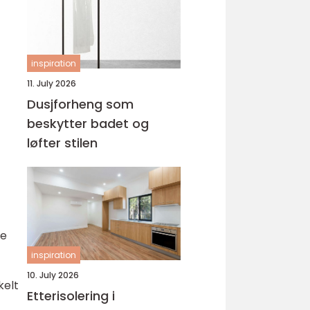
inspiration
11. July 2026
Dusjforheng som
beskytter badet og
løfter stilen
te
inspiration
10. July 2026
kelt
Etterisolering i