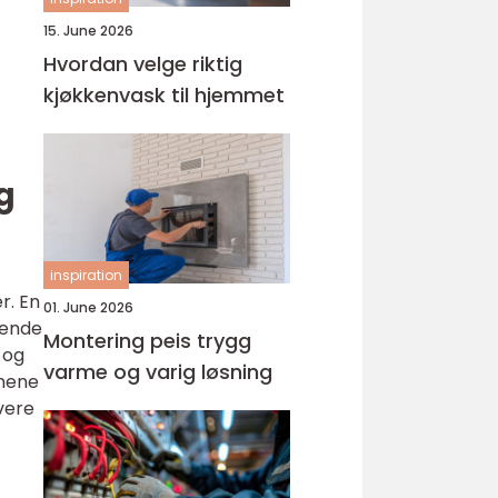
15. June 2026
Hvordan velge riktig
kjøkkenvask til hjemmet
g
inspiration
r. En
01. June 2026
vende
Montering peis trygg
 og
varme og varig løsning
vnene
vere