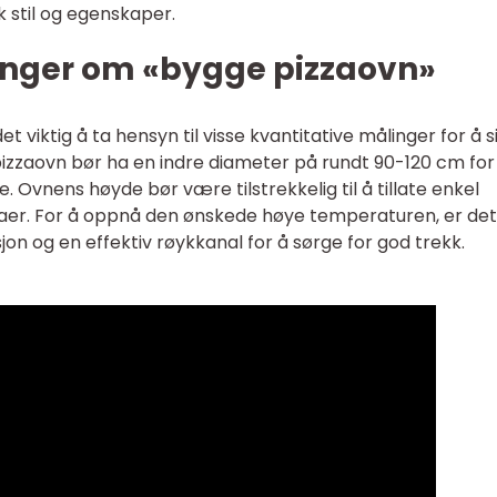
 stil og egenskaper.
inger om «bygge pizzaovn»
 viktig å ta hensyn til visse kvantitative målinger for å s
 pizzaovn bør ha en indre diameter på rundt 90-120 cm for
Ovnens høyde bør være tilstrekkelig til å tillate enkel
pizzaer. For å oppnå den ønskede høye temperaturen, er det
asjon og en effektiv røykkanal for å sørge for god trekk.