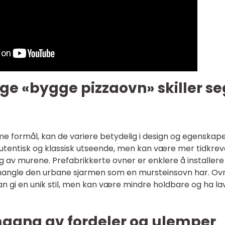
ige «bygge pizzaovn» skiller se
e formål, kan de variere betydelig i design og egenskape
 autentisk og klassisk utseende, men kan være mer tidkre
 av murene. Prefabrikkerte ovner er enklere å installere
 mangle den urbane sjarmen som en mursteinsovn har. O
an gi en unik stil, men kan være mindre holdbare og ha la
mgang av fordeler og ulemper