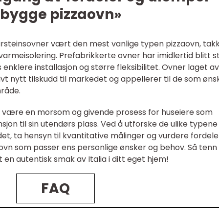
 «bygge pizzaovn»
 mursteinsovner vært den mest vanlige typen pizzaovn, tak
rmeisolering. Prefabrikkerte ovner har imidlertid blitt s
klere installasjon og større fleksibilitet. Ovner laget av
ivt nytt tilskudd til markedet og appellerer til de som øns
mråde.
n være en morsom og givende prosess for huseiere som
sjon til sin utendørs plass. Ved å utforske de ulike typene
et, ta hensyn til kvantitative målinger og vurdere fordele
ovn som passer ens personlige ønsker og behov. Så tenn
en autentisk smak av Italia i ditt eget hjem!
FAQ