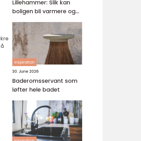
Lillehammer: Slik kan
boligen bli varmere og
mer energieffektiv
ikre
 å
inspiration
30. June 2026
Baderomsservant som
løfter hele badet
inspiration