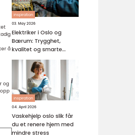
inspiration
03. May 2026
ket
Elektriker i Oslo og
tadig
Bærum: Trygghet,
ker å
kvalitet og smarte
løsninger
r og
 opp
inspiration
04. April 2026
Vaskehjelp oslo slik får
du et renere hjem med
mindre stress