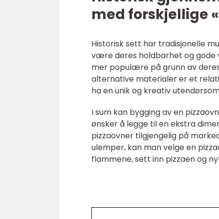
med forskjellige
Historisk sett har tradisjonelle
være deres holdbarhet og gode va
mer populære på grunn av deres en
alternative materialer er et relat
ha en unik og kreativ utendørso
I sum kan bygging av en pizzaov
ønsker å legge til en ekstra dimen
pizzaovner tilgjengelig på marked
ulemper, kan man velge en pizza
flammene, sett inn pizzaen og nyt 