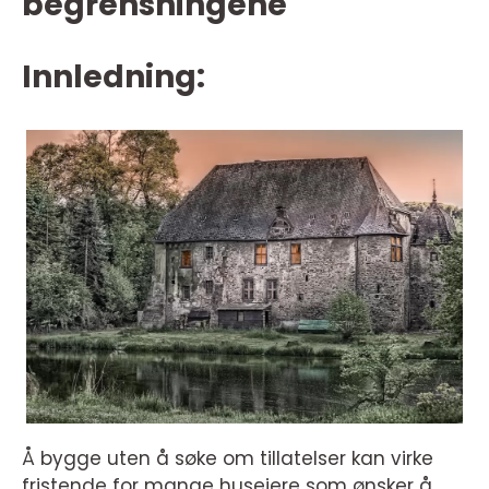
begrensningene
Innledning:
Å bygge uten å søke om tillatelser kan virke
fristende for mange huseiere som ønsker å