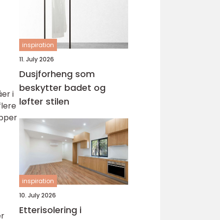
inspiration
11. July 2026
Dusjforheng som
beskytter badet og
er i
løfter stilen
flere
apper
inspiration
10. July 2026
Etterisolering i
er