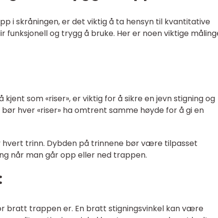
 i skråningen, er det viktig å ta hensyn til kvantitative
ir funksjonell og trygg å bruke. Her er noen viktige måling
kjent som «riser», er viktig for å sikre en jevn stigning og
ett bør hver «riser» ha omtrent samme høyde for å gi en
v hvert trinn. Dybden på trinnene bør være tilpasset
ning når man går opp eller ned trappen.
:
vor bratt trappen er. En bratt stigningsvinkel kan være