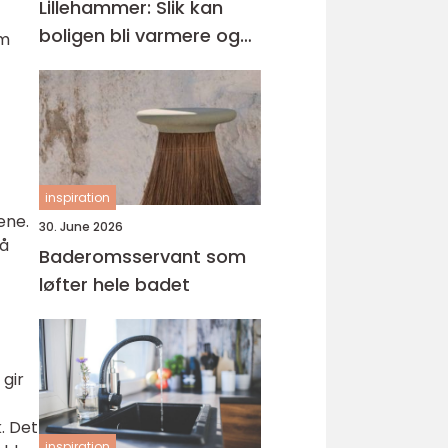
Lillehammer: Slik kan
boligen bli varmere og
om
mer energieffektiv
inspiration
ene.
30. June 2026
så
Baderomsservant som
løfter hele badet
 gir
k. Det
inspiration