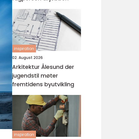
inspiration
02. August 2026
Arkitektur Ålesund der
jugendstil møter
fremtidens byutvikling
inspiration