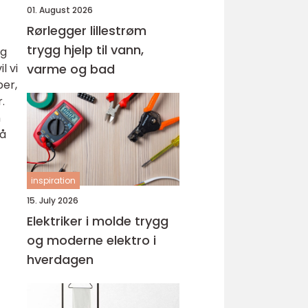
01. August 2026
Rørlegger lillestrøm
trygg hjelp til vann,
og
l vi
varme og bad
per,
.
n
 å
inspiration
15. July 2026
Elektriker i molde trygg
og moderne elektro i
hverdagen