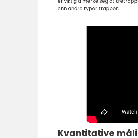
er viktig å merke seg at tretrapp
enn andre typer trapper.
Kvantitative mål