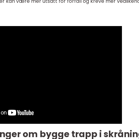
er kan være mer utsatt for forfall og kreve mer vedlikeh
inger om bygge trapp i skråni