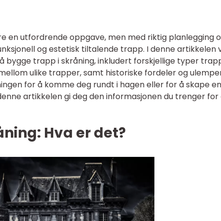
re en utfordrende oppgave, men med riktig planlegging 
nksjonell og estetisk tiltalende trapp. I denne artikkelen vi
å bygge trapp i skråning, inkludert forskjellige typer trap
r mellom ulike trapper, samt historiske fordeler og ulemper
ningen for å komme deg rundt i hagen eller for å skape e
il denne artikkelen gi deg den informasjonen du trenger for
åning: Hva er det?