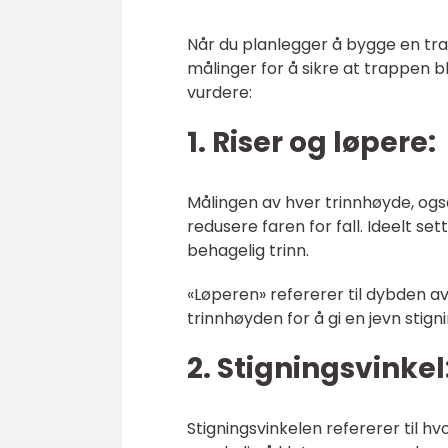
Når du planlegger å bygge en trapp
målinger for å sikre at trappen bl
vurdere:
1. Riser og løpere:
Målingen av hver trinnhøyde, også 
redusere faren for fall. Ideelt s
behagelig trinn.
«Løperen» refererer til dybden a
trinnhøyden for å gi en jevn stig
2. Stigningsvinkel
Stigningsvinkelen refererer til h