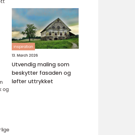
ett
inspiration
13. March 2026
Utvendig maling som
beskytter fasaden og
løfter uttrykket
an
k og
lige