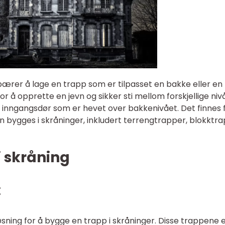
bærer å lage en trapp som er tilpasset en bakke eller en
r å opprette en jevn og sikker sti mellom forskjellige nivå
 en inngangsdør som er hevet over bakkenivået. Det finnes 
an bygges i skråninger, inkludert terrengtrapper, blokktr
i skråning
:
ning for å bygge en trapp i skråninger. Disse trappene 