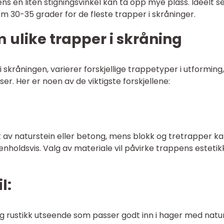
ns en liten stigningsvinkel kan ta opp mye plass. Ideelt s
m 30-35 grader for de fleste trapper i skråninger.
m ulike trapper i skråning
 skråningen, varierer forskjellige trappetyper i utforming,
er. Her er noen av de viktigste forskjellene:
t av naturstein eller betong, mens blokk og tretrapper k
enholdsvis. Valg av materiale vil påvirke trappens estetik
l:
g rustikk utseende som passer godt inn i hager med natur