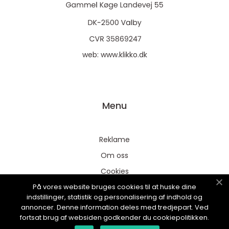
web:
www.klikko.dk
Menu
Reklame
Om oss
Cookies
På vores website bruges cookies til at huske dine
Kontakt Oss
indstillinger, statistik og personalisering af indhold og
Sitemap
annoncer. Denne information deles med tredjepart. Ved
fortsat brug af websiden godkender du cookiepolitikken.