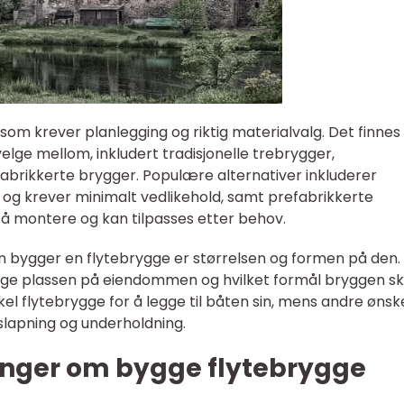
om krever planlegging og riktig materialvalg. Det finnes 
velge mellom, inkludert tradisjonelle trebrygger,
rikkerte brygger. Populære alternativer inkluderer
og krever minimalt vedlikehold, samt prefabrikkerte
å montere og kan tilpasses etter behov.
an bygger en flytebrygge er størrelsen og formen på den.
lige plassen på eiendommen og hvilket formål bryggen sk
el flytebrygge for å legge til båten sin, mens andre ønsk
lapning og underholdning.
inger om bygge flytebrygge