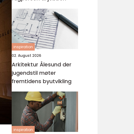
inspiration
02. August 2026
Arkitektur Ålesund der
jugendstil møter
fremtidens byutvikling
inspiration