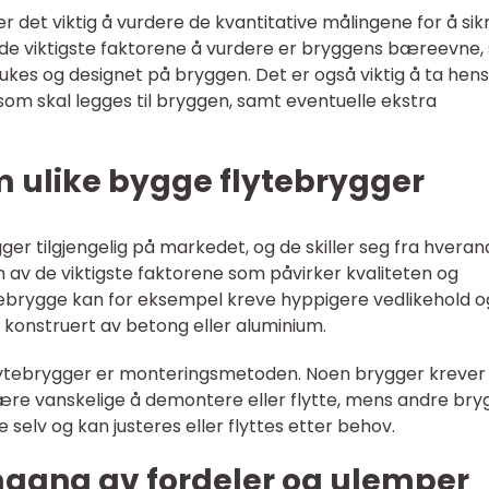
 det viktig å vurdere de kvantitative målingene for å sik
v de viktigste faktorene å vurdere er bryggens bæreevne
es og designet på bryggen. Det er også viktig å ta hensy
som skal legges til bryggen, samt eventuelle ekstra
m ulike bygge flytebrygger
gger tilgjengelig på markedet, og de skiller seg fra hvera
n av de viktigste faktorene som påvirker kvaliteten og
 trebrygge kan for eksempel kreve hyppigere vedlikehold o
konstruert av betong eller aluminium.
 flytebrygger er monteringsmetoden. Noen brygger krever
 være vanskelige å demontere eller flytte, mens andre bry
selv og kan justeres eller flyttes etter behov.
mgang av fordeler og ulemper