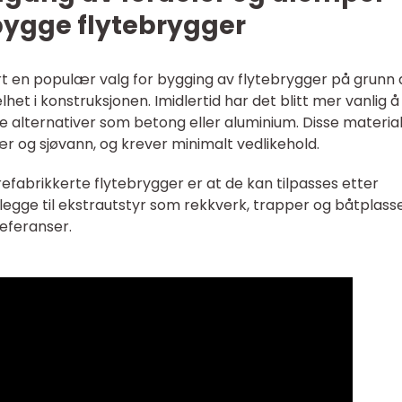
bygge flytebrygger
rt en populær valg for bygging av flytebrygger på grunn 
et i konstruksjonen. Imidlertid har det blitt mer vanlig å
ie alternativer som betong eller aluminium. Disse materia
 og sjøvann, og krever minimalt vedlikehold.
abrikkerte flytebrygger er at de kan tilpasses etter
legge til ekstrautstyr som rekkverk, trapper og båtplasse
referanser.