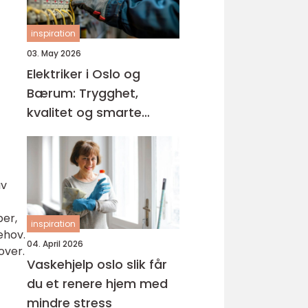
inspiration
03. May 2026
Elektriker i Oslo og
Bærum: Trygghet,
kvalitet og smarte
løsninger
av
per,
inspiration
ehov.
04. April 2026
over.
Vaskehjelp oslo slik får
du et renere hjem med
mindre stress