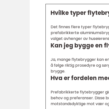
Hvilke typer flyteb
Det finnes flere typer flytebr
prefabrikkerte aluminiumsbryg
valget avhenger av huseieren
Kan jeg bygge en f
Ja, mange flytebrygger kan enk
å følge riktig prosedyre og sørg
brygge.
Hva er fordelen me
Prefabrikkerte flytebrygger gi
behov og preferanser. Disse b
motstandsdyktige mot vær og