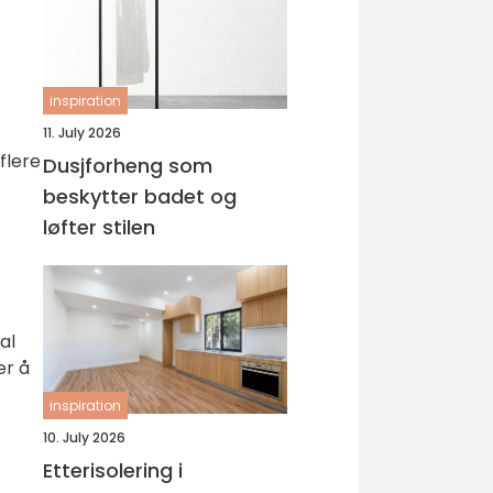
inspiration
11. July 2026
flere
Dusjforheng som
beskytter badet og
løfter stilen
al
er å
inspiration
10. July 2026
Etterisolering i