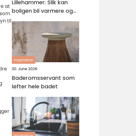
Lillehammer: Slik kan
re at
boligen bli varmere og
, som
mer energieffektiv
n til
inspiration
ndre
30. June 2026
Baderomsservant som
g
løfter hele badet
gger
inspiration