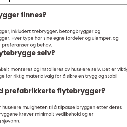
rygger finnes?
ygger, inkludert trebrygger, betongbrygger og
ger. Hver type har sine egne fordeler og ulemper, og
s preferanser og behov.
lytebrygge selv?
elt monteres og installeres av huseiere selv. Det er vikti
e for riktig materialvalg for å sikre en trygg og stabil
d prefabrikkerte flytebrygger?
r huseiere muligheten til å tilpasse bryggen etter deres
ryggene krever minimalt vedlikehold og er
 sjøvann.