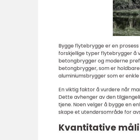
Bygge flytebrygge er en prosess s
forskjellige typer flytebrygger å 
betongbrygger og moderne prefab
betongbrygger, som er holdbare 
aluminiumsbrygger som er enkle 
En viktig faktor å vurdere når m
Dette avhenger av den tilgjenge
tjene. Noen velger å bygge en enk
skape et utendørsområde for avs
Kvantitative mål