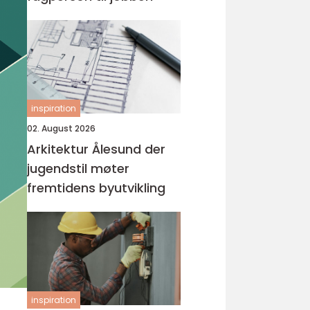
inspiration
02. August 2026
Arkitektur Ålesund der
jugendstil møter
fremtidens byutvikling
inspiration