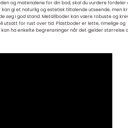
en og materialene for din bod, skal du vurdere fordeler
kan gi et naturlig og estetisk tiltalende utseende, men k
lde seg i god stand. Metallboder kan være robuste og kre
 utsatt for rust over tid. Plastboder er lette, rimelige og
 kan ha enkelte begrensninger når det gjelder størrelse 