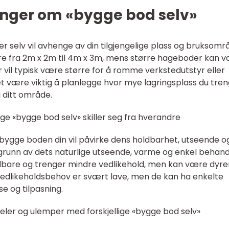
inger om «bygge bod selv»
selv vil avhenge av din tilgjengelige plass og bruksomr
re fra 2m x 2m til 4m x 3m, mens større hageboder kan 
vil typisk være større for å romme verkstedutstyr eller
et være viktig å planlegge hvor mye lagringsplass du tren
 ditt område.
ige «bygge bod selv» skiller seg fra hverandre
å bygge boden din vil påvirke dens holdbarhet, utseende o
 grunn av dets naturlige utseende, varme og enkel behand
ldbare og trenger mindre vedlikehold, men kan være dyre
vedlikeholdsbehov er svært lave, men de kan ha enkelte
se og tilpasning.
eler og ulemper med forskjellige «bygge bod selv»