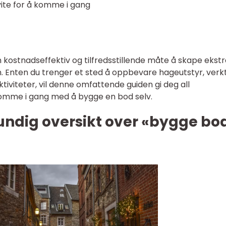
vite for å komme i gang
kostnadseffektiv og tilfredsstillende måte å skape ekstr
 Enten du trenger et sted å oppbevare hageutstyr, verk
tiviteter, vil denne omfattende guiden gi deg all
komme i gang med å bygge en bod selv.
undig oversikt over «bygge bo