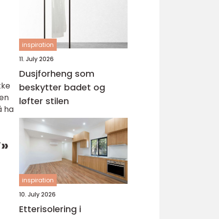
inspiration
11. July 2026
Dusjforheng som
kke
beskytter badet og
 en
løfter stilen
å ha
v»
inspiration
10. July 2026
Etterisolering i