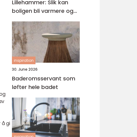
Lillehammer: Slik kan
boligen bli varmere og
mer energieffektiv
inspiration
30. June 2026
Baderomsservant som
løfter hele badet
 og
av
 å gi
inspiration