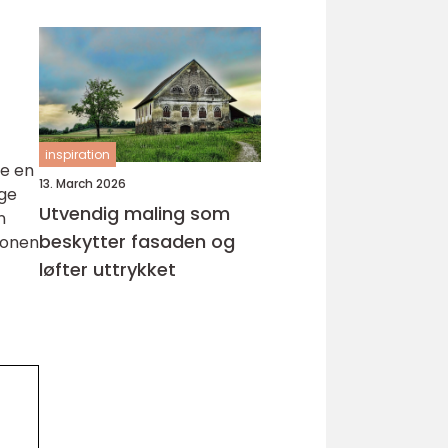
inspiration
ge en
13. March 2026
ige
Utvendig maling som
n
beskytter fasaden og
jonen
løfter uttrykket