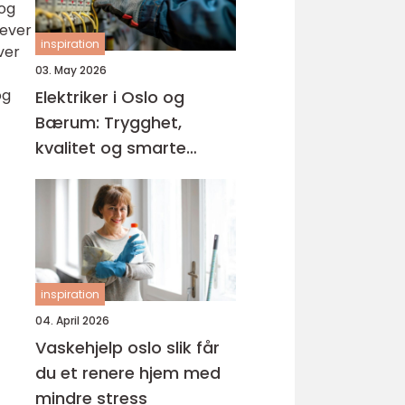
 og
rever
inspiration
ver
03. May 2026
og
Elektriker i Oslo og
Bærum: Trygghet,
kvalitet og smarte
løsninger
inspiration
04. April 2026
Vaskehjelp oslo slik får
du et renere hjem med
mindre stress