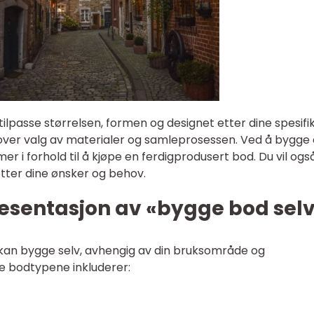
ilpasse størrelsen, formen og designet etter dine spesifi
 over valg av materialer og samleprosessen. Ved å bygge
r i forhold til å kjøpe en ferdigprodusert bod. Du vil ogs
 etter dine ønsker og behov.
esentasjon av «bygge bod sel
u kan bygge selv, avhengig av din bruksområde og
e bodtypene inkluderer: