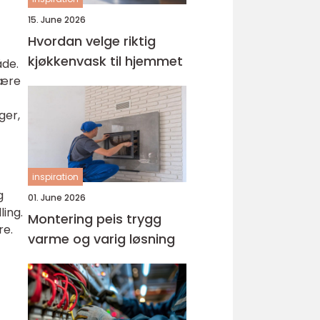
15. June 2026
Hvordan velge riktig
kjøkkenvask til hjemmet
åde.
være
ger,
inspiration
g
01. June 2026
ling.
Montering peis trygg
re.
varme og varig løsning