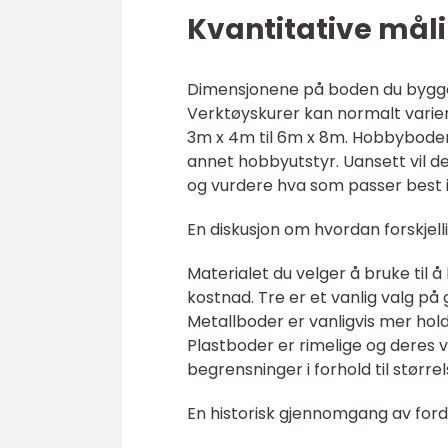
Kvantitative mål
Dimensjonene på boden du bygger 
Verktøyskurer kan normalt varie
3m x 4m til 6m x 8m. Hobbyboder 
annet hobbyutstyr. Uansett vil d
og vurdere hva som passer best i
En diskusjon om hvordan forskjell
Materialet du velger å bruke til 
kostnad. Tre er et vanlig valg på
Metallboder er vanligvis mer ho
Plastboder er rimelige og deres 
begrensninger i forhold til størrel
En historisk gjennomgang av ford