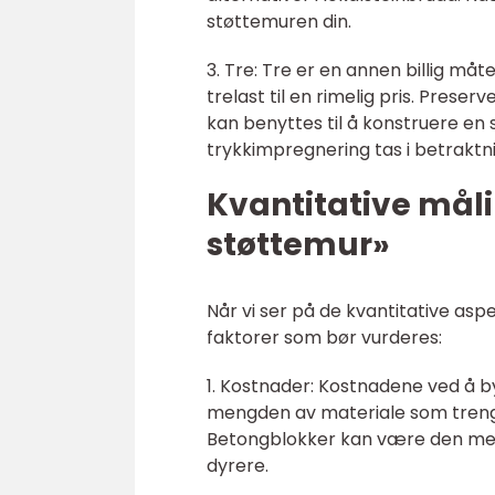
støttemuren din.
3. Tre: Tre er en annen billig måt
trelast til en rimelig pris. Prese
kan benyttes til å konstruere en
trykkimpregnering tas i betraktni
Kvantitative mål
støttemur»
Når vi ser på de kvantitative asp
faktorer som bør vurderes:
1. Kostnader: Kostnadene ved å 
mengden av materiale som trengs,
Betongblokker kan være den mest
dyrere.