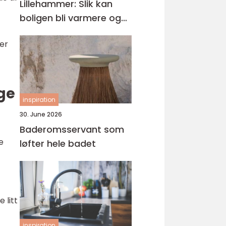
Lillehammer: Slik kan
boligen bli varmere og
mer energieffektiv
ler
ge
inspiration
30. June 2026
Baderomsservant som
e
løfter hele badet
 litt
inspiration