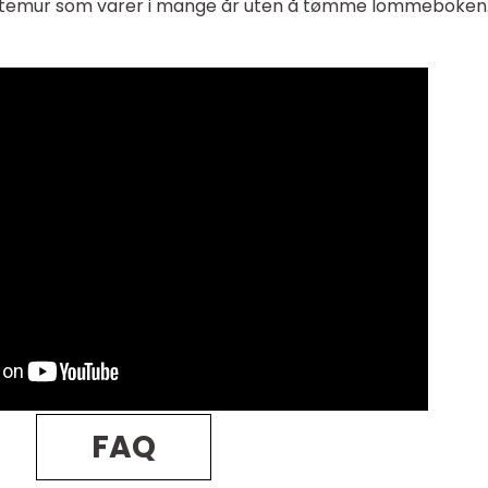
øttemur som varer i mange år uten å tømme lommeboken
FAQ