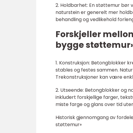
2. Holdbarhet: En støttemur bør 
naturstein er generelt mer holdba
behandling og vedlikehold forleng
Forskjeller mellom
bygge støttemur
1. Konstruksjon: Betongblokker kr
stables og festes sammen. Naturs
Trekonstruksjoner kan være enkl
2. Utseende: Betongblokker og nat
inkludert forskjellige farger, te
miste farge og glans over tid ute
Historisk gjennomgang av fordele
støttemur»