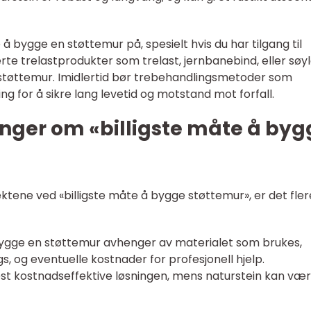
e å bygge en støttemur på, spesielt hvis du har tilgang til
rverte trelastprodukter som trelast, jernbanebind, eller søy
 støttemur. Imidlertid bør trebehandlingsmetoder som
ng for å sikre lang levetid og motstand mot forfall.
inger om «billigste måte å byg
ektene ved «billigste måte å bygge støttemur», er det fler
bygge en støttemur avhenger av materialet som brukes,
 og eventuelle kostnader for profesjonell hjelp.
 kostnadseffektive løsningen, mens naturstein kan være