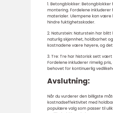
1. Betongblokker: Betongblokker 
montering. Fordelene inkluderer h
materialer. Ulempene kan være be
hindre fuktighetsskader.
2. Naturstein: Naturstein har blit
naturlig skjønnhet, holdbarhet og
kostnadene være høyere, og det 
3. Tre: Tre har historisk sett vært
Fordelene inkluderer rimelig pr
behovet for kontinuerlig vedlikehol
Avslutning:
Når du vurderer den billigste måt
kostnadseffektivitet med holdbar
populære valg som passer til ulik