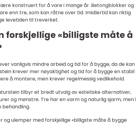
være konstruert for å vare i mange år. Betongblokker og
re enn tre, som kan råtne over tid. Imidlertid kan riktig
e levetiden til treverket.
 forskjellige «billigste måte å
»
ever vanligvis mindre arbeid og tid for å bygge, da de kan
tein krever mer nøyaktighet og tid for å bygge en stabil
ere å montere, men krever regelmessig vedlikehold.
urstein tilbyr et bredt utvalg av estetiske alternativer,
ksturer og mønstre. Tre har en varm og naturlig sjarm, men
n behandling.
r og ulemper med forskjellige «billigste måte å bygge