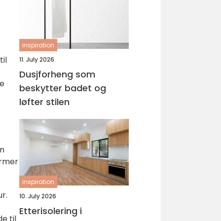
inspiration
il
11. July 2026
Dusjforheng som
re
beskytter badet og
løfter stilen
an
ormer
inspiration
r.
10. July 2026
Etterisolering i
e til