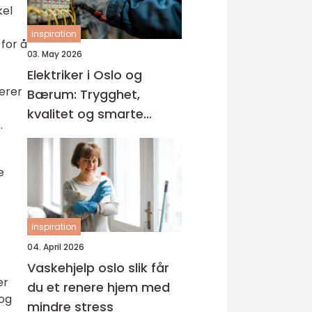
kel
inspiration
for å
03. May 2026
Elektriker i Oslo og
derer
Bærum: Trygghet,
kvalitet og smarte
.
løsninger
e
inspiration
04. April 2026
Vaskehjelp oslo slik får
er
du et renere hjem med
 og
mindre stress