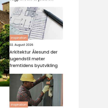
inspiration
02. August 2026
Arkitektur Ålesund der
jugendstil møter
fremtidens byutvikling
inspiration