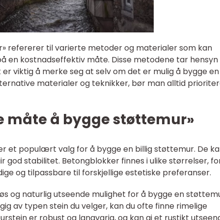
r» refererer til varierte metoder og materialer som kan
på en kostnadseffektiv måte. Disse metodene tar hensyn t
 er viktig å merke seg at selv om det er mulig å bygge en
ternative materialer og teknikker, bør man alltid priorite
te måte å bygge støttemur»
r et populært valg for å bygge en billig støttemur. De k
 god stabilitet. Betongblokker finnes i ulike størrelser, f
ige og tilpassbare til forskjellige estetiske preferanser.
idløs og naturlig utseende mulighet for å bygge en støttemu
ig av typen stein du velger, kan du ofte finne rimelige
urstein er robust og langvarig, og kan gi et rustikt utseend