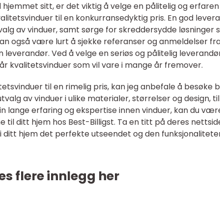
 hjemmet sitt, er det viktig å velge en pålitelig og erfaren
litetsvinduer til en konkurransedyktig pris. En god lever
 valg av vinduer, samt sørge for skreddersydde løsninger
 kan også være lurt å sjekke referanser og anmeldelser fr
n leverandør. Ved å velge en seriøs og pålitelig leverandør
 kvalitetsvinduer som vil vare i mange år fremover.
etsvinduer til en rimelig pris, kan jeg anbefale å besøke 
utvalg av vinduer i ulike materialer, størrelser og design, til
in lange erfaring og ekspertise innen vinduer, kan du vær
 til ditt hjem hos Best-Billigst. Ta en titt på deres nettside
gi ditt hjem det perfekte utseendet og den funksjonalitete
es flere innlegg her