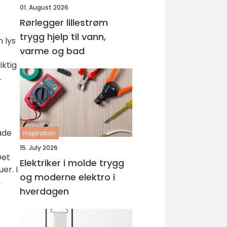
01. August 2026
Rørlegger lillestrøm
e
trygg hjelp til vann,
 lys
varme og bad
iktig
.
åde
inspiration
15. July 2026
Det
Elektriker i molde trygg
er. I
og moderne elektro i
,
hverdagen