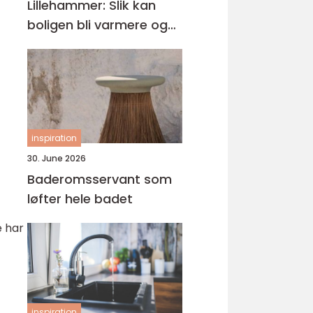
Lillehammer: Slik kan
boligen bli varmere og
mer energieffektiv
inspiration
30. June 2026
Baderomsservant som
løfter hele badet
e har
inspiration