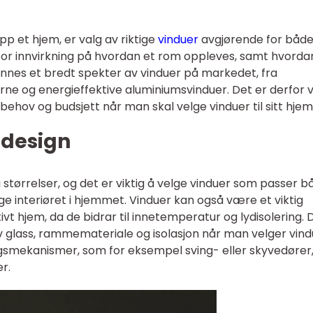
p et hjem, er valg av riktige
vinduer
avgjørende for båd
stor innvirkning på hvordan et rom oppleves, samt hvordan
 finnes et bredt spekter av vinduer på markedet, fra
derne og energieffektive aluminiumsvinduer. Det er derfor v
behov og budsjett når man skal velge vinduer til sitt hjem
 design
størrelser, og det er viktig å velge vinduer som passer b
rige interiøret i hjemmet. Vinduer kan også være et viktig
vt hjem, da de bidrar til innetemperatur og lydisolering. 
av glass, rammemateriale og isolasjon når man velger vindu
ngsmekanismer, som for eksempel sving- eller skyvedører
r.