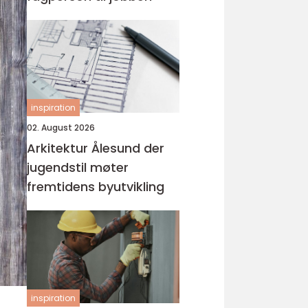
inspiration
02. August 2026
Arkitektur Ålesund der
jugendstil møter
fremtidens byutvikling
inspiration